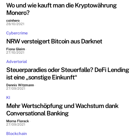
Wo und wie kauft man die Kryptowährung
Monero?
coinhero
-
28/10/2021
Cybercrime
NRW versteigert Bitcoin aus Darknet
Fiona Gleim
-
27/10/2021
Advertorial
Steuerparadies oder Steuerfalle? DeFi Lending
ist eine „sonstige Einkunft“
Dennis Witzmann
-
27/09/2021
KI
Mehr Wertschöpfung und Wachstum dank
Conversational Banking
Morna Florack
-
27/09/2021
Blockchain