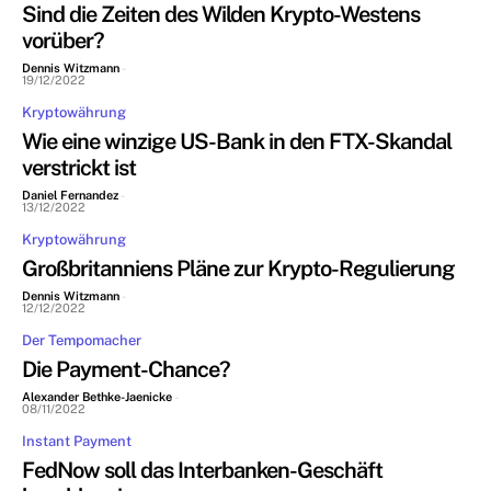
Sind die Zeiten des Wilden Krypto-Westens
vorüber?
Dennis Witzmann
-
19/12/2022
Kryptowährung
Wie eine winzige US-Bank in den FTX-Skandal
verstrickt ist
Daniel Fernandez
-
13/12/2022
Kryptowährung
Großbritanniens Pläne zur Krypto-Regulierung
Dennis Witzmann
-
12/12/2022
Der Tempomacher
Die Payment-Chance?
Alexander Bethke-Jaenicke
-
08/11/2022
Instant Payment
FedNow soll das Interbanken-Geschäft