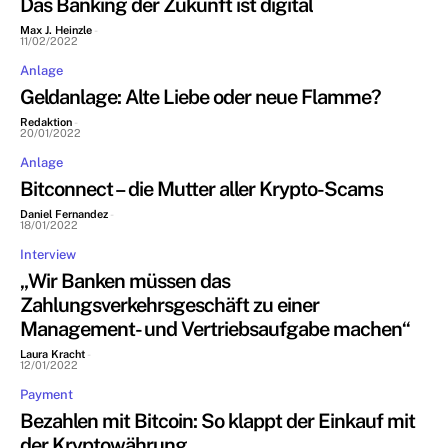
Das Banking der Zukunft ist digital
Max J. Heinzle
-
11/02/2022
Anlage
Geldanlage: Alte Liebe oder neue Flamme?
Redaktion
-
20/01/2022
Anlage
Bitconnect – die Mutter aller Krypto-Scams
Daniel Fernandez
-
18/01/2022
Interview
„Wir Banken müssen das
Zahlungsverkehrsgeschäft zu einer
Management- und Vertriebsaufgabe machen“
Laura Kracht
-
12/01/2022
Payment
Bezahlen mit Bitcoin: So klappt der Einkauf mit
der Kryptowährung