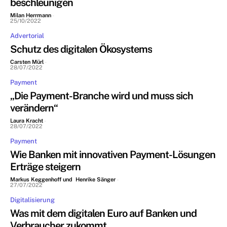
beschleunigen
Milan Herrmann
-
25/10/2022
Advertorial
Schutz des digitalen Ökosystems
Carsten Mürl
-
28/07/2022
Payment
„Die Payment-Branche wird und muss sich
verändern“
Laura Kracht
-
28/07/2022
Payment
Wie Banken mit innovativen Payment-Lösungen
Erträge steigern
Markus Keggenhoff und Henrike Sänger
-
27/07/2022
Digitalisierung
Was mit dem digitalen Euro auf Banken und
Verbraucher zukommt