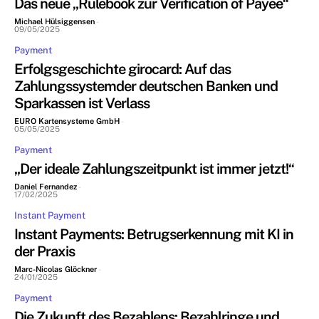
Das neue „Rulebook zur Verification of Payee“
Michael Hülsiggensen
-
09/05/2025
Payment
Erfolgsgeschichte girocard: Auf das
Zahlungssystemder deutschen Banken und
Sparkassen ist Verlass
EURO Kartensysteme GmbH
-
05/05/2025
Payment
„Der ideale Zahlungszeitpunkt ist immer jetzt!“
Daniel Fernandez
-
17/02/2025
Instant Payment
Instant Payments: Betrugserkennung mit KI in
der Praxis
Marc-Nicolas Glöckner
-
24/01/2025
Payment
Die Zukunft des Bezahlens: Bezahlringe und