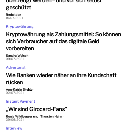
überzeugt werden – und vor sich selbst
geschützt
Redaktion
-
15/07/2021
Kryptowährung
Kryptowährung als Zahlungsmittel: So können
sich Verbraucher auf das digitale Geld
vorbereiten
Sandra Welsch
-
09/07/2021
Advertorial
Wie Banken wieder näher an ihre Kundschaft
rücken
Ann-Katrin Stehle
-
02/07/2021
Instant Payment
„Wir sind Girocard-Fans”
Ronja Wildberger und Thorsten Hahn
-
29/06/2021
Interview