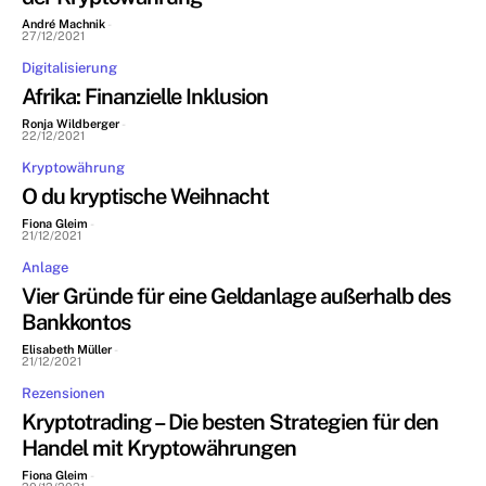
André Machnik
-
27/12/2021
Digitalisierung
Afrika: Finanzielle Inklusion
Ronja Wildberger
-
22/12/2021
Kryptowährung
O du kryptische Weihnacht
Fiona Gleim
-
21/12/2021
Anlage
Vier Gründe für eine Geldanlage außerhalb des
Bankkontos
Elisabeth Müller
-
21/12/2021
Rezensionen
Kryptotrading – Die besten Strategien für den
Handel mit Kryptowährungen
Fiona Gleim
-